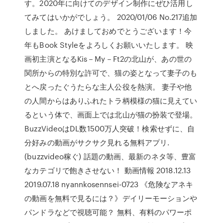
す。2020年に向けてのデザイン制作にぜひ活用し
てみてはいかがでしょう。 2020/01/06 No.217追加
しました。 あけましておめでとうございます！今
年もBook Styleをよろしくお願いいたします。 映
画初主演となるKis－My－Ft2の北山が、あの世の
関所からの特別な許可で、猫の姿となって妻子のも
とへ戻ったぐうたらな主人公役を熱演。 妻子や他
の人間からはありふれたトラ柄模様の猫に見えてい
るという体で、画面上では北山が猫の扮装で登場。
BuzzVideoはDL数1500万人突破！検索せずに、自
分好みの動画がサクサク見れる無料アプリ.
(buzzvideo稼ぐ) 話題の動画、最新のネタ等、豊富
なカテゴリで飽きさせない！ 動画情報 2018.12.13
2019.07.18 nyannkosennsei-0723 《危険なアネキ
の動画を無料で見るには？》デイリーモーションや
パンドラなどで視聴可能？ 無料、有料のパワーポ