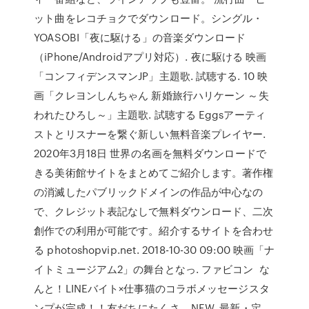
ット曲をレコチョクでダウンロード。シングル・
YOASOBI「夜に駆ける」の音楽ダウンロード
（iPhone/Androidアプリ対応）. 夜に駆ける 映画
「コンフィデンスマンJP」主題歌. 試聴する. 10 映
画「クレヨンしんちゃん 新婚旅行ハリケーン ～失
われたひろし～」主題歌. 試聴する Eggsアーティ
ストとリスナーを繋ぐ新しい無料音楽プレイヤー.
2020年3月18日 世界の名画を無料ダウンロードで
きる美術館サイトをまとめてご紹介します。著作権
の消滅したパブリックドメインの作品が中心なの
で、クレジット表記なしで無料ダウンロード、二次
創作での利用が可能です。紹介するサイトを合わせ
る photoshopvip.net. 2018-10-30 09:00 映画「ナ
イトミュージアム2」の舞台となっ. ファビコン な
んと！LINEバイト×仕事猫のコラボメッセージスタ
ンプが完成！！友だちにたくさ… NEW. 最新・定