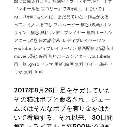
館で公開されます。映画のドラゴンボールは「ドラ
ゴンボール超 ブロリー」で20作目。すごいです
ね。20作にもなれば、まだ見ていない作品がある
っていう人いるでし フルムービー 猫忍 (映画) オン
ライン - 猫忍 無料 ,レディプレイヤー 無料ホームシ
アター ,猫忍 日本語字幕 ,レディプレイヤーワン
youtube ,レディプレイヤーワン 動画配信 ,猫忍 full
movie ,昼顔 映画 無料ホームシアター ,youtube映
画一覧 ,gyao ドラマ 更新 ,映画 無料 サイト ,海外ド
ラマ 無料 ,無料
2017年8月26日 足をケガしていた
その猫はボブと命名され、ジェー
ムズはそんなボブを有り金をはた
いて看病する。それ以来、 30日間
無料トライアル 月額500円で映画