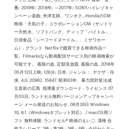
番; 2019年; 2018年; ～2017年; SONYハイレゾキャ
ンペーン楽曲; 米津玄師、ワンオク…HondaのCM
映画「天気の子」コラボレーションCM（サントリ
ー天然水、ソフトバンク、ディップ「バイトル」、
日清食品「シーフードヌードル」、ミサワホー
ム）. グランド Netflixで鑑賞できる映画作品一
覧。Filmarksなら動画配信サービス別の映画検索が
可能です。 孤狼の血. 定額見放題. 孤狼の血. 2018年
05月12日上映; 126分; 日本. ジャンル：. ヤクザ・任
侠. 4.0. 20962. 15847. 昭和63年、暴力団対策法成
立直前の広島 指導案ダウンロード · ライセンス 07
月03日, ランドセル無料バージョンアップキャンペ
ーン メール発送のお知らせ. 06月26日 Windows
10, 8.1（Windowsタブレット対応） / macOS用ソ
フト 無料体験. ランドセル® 映画のえいご. 漢検 合
格力シリーズ. 2級 · 準2級 · 3級 · 4級 · 今日からタッ