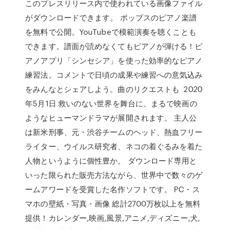
このプレスリリース内で使われている画像ファイル
がダウンロードできます。 ポップスのピアノ楽譜
を無料で公開。YouTubeで模範演奏を聴くことも
できます。譜面が読めなくてもピアノが弾ける！ピ
アノアプリ「シンセシア」を使った効率的なピアノ
練習法。コメントで日頃の成果や練習への意気込み
をみんなとシェアしよう。曲のリクエストも 2020
年5月1日 救いのない世界を舞台に、まるで映画の
ようなヒューマンドラマが展開されます。 主人公
は新米刑事、元・渋谷チームのヘッド、熱血フリー
ライター、ウイルス研究者、ネコの着ぐるみを着た
人物というように個性豊か。 ダウンロード専用と
いった限られた販売方法ながら、世界中で数々のゲ
ームアワードを受賞した名作ソフトです。 PC・ス
マホの壁紙・写真・画像 総計2700万枚以上を無料
提供！カレンダー,映画,風景,アニメ,ディズニー,犬,