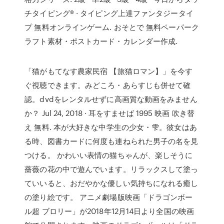
チタイピング® · タイピング上達ファンタジータイ
プ 無料オンラインゲーム. おそとで 無料ペーパーク
ラフト素材・ポストカード・カレンダー作成.
「猫がもてなす農家民宿 【旅猫ロマン】」を今す
ぐ視聴できます。みどころ・あらすじも併せて確
認。dvdをレンタルせずに高画質な動画をみません
か？ Jul 24, 2018 · 耳をすませば 1995 映画 吹き替
え 無料. 本が大好きな中学生の少女・雫。彼女はあ
る時、図書カードに何度も連ねられた男子の名を見
つける。 かわいい表情の猫ちゃんが、楽しそうに
薔薇の花の中で遊んでいます。リラックスして塗っ
ていいると、おだやかな優しい気持ちになれる癒し
の塗り絵です。 アニメ劇場版映画「ドラゴンボー
ル超 ブロリー」が2018年12月14日より全国の映画